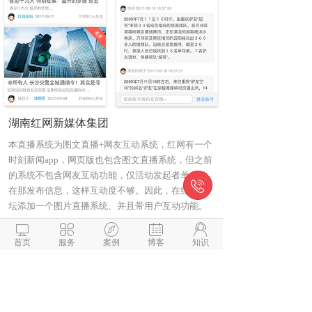
湖南红网新媒体集团
本直播系统为图文直播+网友互动系统，红网有一个
时刻新闻app，网页版也包含图文直播系统，但之前
的系统不包含网友互动功能，仅活动发起者单个的

在那发布信息，这样互动度不够。因此，在红网论
坛添加一个图片直播系统、并且带用户互动功能。





本项目的主要难点是红网千万级甚至更大数据量情
首页
服务
案例
博客
知识
况下的性能问题，以及无缝对接主系统的的各个环
节，比如主系统内容审核分了三级审核机制，同时
还需要保障系统稳定性（顺利通过高考直播考
验）。