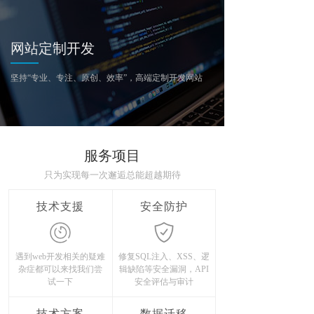
网站定制开发
坚持“专业、专注、原创、效率”，高端定制开发网站
服务项目
只为实现每一次邂逅总能超越期待
技术支援
安全防护
遇到web开发相关的疑难
修复SQL注入、XSS、逻
杂症都可以来找我们尝
辑缺陷等安全漏洞，API
试一下
安全评估与审计
技术方案
数据迁移