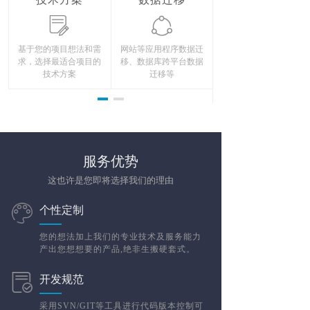
基于您的项目想法和需
网站等应用程序数据迁
P
求，选择最适合项目的
移、数据库跨平台数据
三方程序及自有JianPHP
技术方案
迁移等
服务优势
这也许是您即将选择我们的理由
个性定制
您的想法加上我们的专业技术及服务能力
产出您想想要的产品,绝非生搬硬套式。
开发规范
采用SVN/GIT等工具进行代码版本控制可